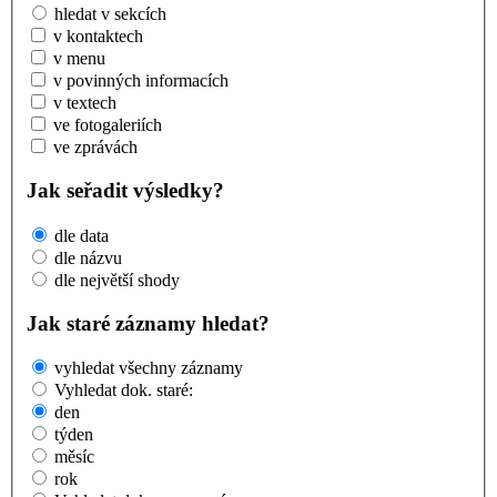
hledat v sekcích
v kontaktech
v menu
v povinných informacích
v textech
ve fotogaleriích
ve zprávách
Jak seřadit výsledky?
dle data
dle názvu
dle největší shody
Jak staré záznamy hledat?
vyhledat všechny záznamy
Vyhledat dok. staré:
den
týden
měsíc
rok