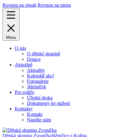
Rovnou na obsah
Rovnou na menu
Menu
O nás
O dětské skupině
Dotace
Aktuálně
Aktuality
Kalendář akcí
Fotogalerie
Jídelníček
Pro rodiče
Úřední deska
Dokumenty ke stažení
Kontakty
Kontakt
Napište nám
Dětská skupina Zvonička
Němčice u Kolína