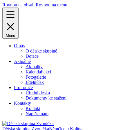
Rovnou na obsah
Rovnou na menu
Menu
O nás
O dětské skupině
Dotace
Aktuálně
Aktuality
Kalendář akcí
Fotogalerie
Jídelníček
Pro rodiče
Úřední deska
Dokumenty ke stažení
Kontakty
Kontakt
Napište nám
Dětská skupina Zvonička
Němčice u Kolína