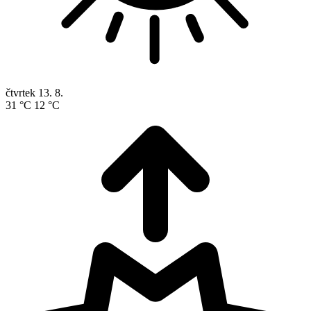
čtvrtek
13. 8.
31 °C
12 °C