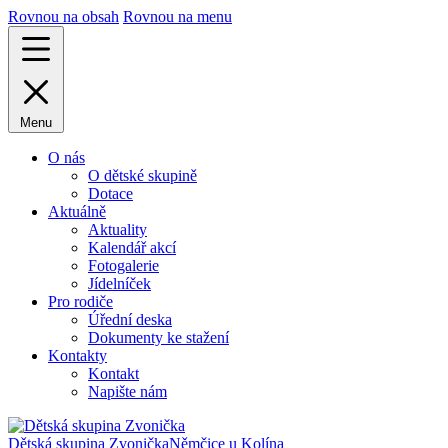
Rovnou na obsah
Rovnou na menu
Menu
O nás
O dětské skupině
Dotace
Aktuálně
Aktuality
Kalendář akcí
Fotogalerie
Jídelníček
Pro rodiče
Úřední deska
Dokumenty ke stažení
Kontakty
Kontakt
Napište nám
Dětská skupina Zvonička
Němčice u Kolína